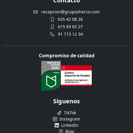
Contacto
recepcion@gruposherco.com
635 42 08 26
615 69 65 27
91 713 12 34
Compromiso de calidad
Síguenos
TikTok
Instagram
LinkedIn
Blog